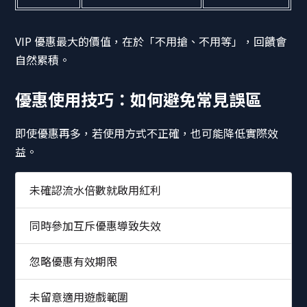
VIP 優惠最大的價值，在於「不用搶、不用等」，回饋會
自然累積。
優惠使用技巧：如何避免常見誤區
即使優惠再多，若使用方式不正確，也可能降低實際效
益。
未確認流水倍數就啟用紅利
同時參加互斥優惠導致失效
忽略優惠有效期限
未留意適用遊戲範圍