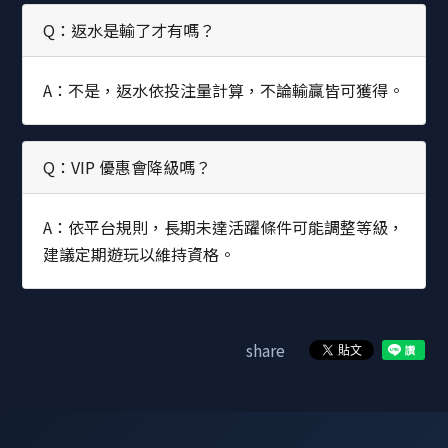
Q：返水是輸了才有嗎？
A：不是，返水依投注量計算，不論輸贏皆可獲得。
Q：VIP 優惠會降級嗎？
A：依平台規則，長期未達活躍條件可能調整等級，
建議定期遊玩以維持資格。
share