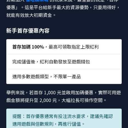
優惠」。這是平台給新手最大的資源優勢，只要用得好，
就能有效放大初期資金。
新手首存優惠內容
首存加碼 100%
，最高可領取指定上限紅利
完成儲值後，紅利自動發放至遊戲錢包
適用多數遊戲類型，不限單一產品
舉例來說，若首存 1,000 元並啟用加碼優惠，實際可用遊
戲金額將提升至 2,000 元，大幅拉長可操作空間。
提醒：首存優惠通常有投注流水要求，建議先確認
適用遊戲與倍數規則，再進行儲值。