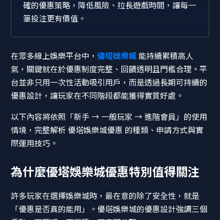
確的優惠策略，降低風險、拉長遊戲時間，讓每一
筆投注更有價值。
在眾多線上娛樂平台中，
優塔娛樂城
能持續累積高人
氣，關鍵就在於優惠制度完整、回饋透明且門檻合理。平
台並非只用一次性活動吸引用戶，而是透過長期可持續的
優惠設計，讓玩家在不同階段都能獲得實質好處。
以下內容將依照「新手 → 一般玩家 → 進階會員」的使用
情境，完整解析
優塔娛樂城優惠
的種類、申請方式與實
際運用技巧。
為什麼優塔娛樂城優惠特別值得關注
許多玩家在選擇娛樂城時，最在意的除了安全性，就是
「優惠是否真的能用」。優塔娛樂城的優惠設計強調三個