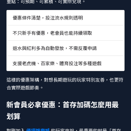
重點：可預期、可累積、可實際兌現。
優惠條件清楚，投注流水規則透明
不只新手有優惠，老會員也能持續領取
返水與紅利多為自動發放，不需反覆申請
支援老虎機、百家樂、體育投注等多種遊戲
這樣的優惠架構，對想長期遊玩的玩家特別友善，也更符
合實際遊戲節奏。
新會員必拿優惠：首存加碼怎麼用最
划算
對剛加入
優塔娛樂城
的玩家來說，最重要的就是「首存