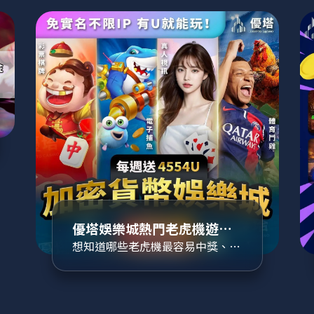
玩轉優塔娛樂城老虎機：高
想在 優塔娛樂城 玩老虎機卻不知
回饋率機種、玩法技巧與最
道該從哪款開始嗎？本篇將帶你全
新優惠總整理
面了解 2025 年最熱門的 優塔娛樂
城老虎機 機種與玩法技巧，從高