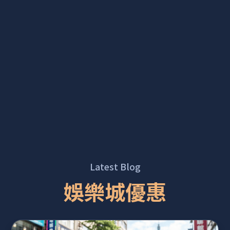
回饋率排行榜、遊戲規則解析到最
新優惠活動一網打盡。不論你是新
手入門或老手衝分，都能找到最適
合自己的獲利方式與娛樂樂趣！
Latest Blog
娛樂城優惠