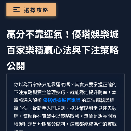
贏分不靠運氣！優塔娛樂城
百家樂穩贏心法與下注策略
公開
你以為百家樂只能靠運氣嗎？其實只要掌握正確的
下注策略與資金管理技巧，就能穩定提升勝率！本
篇將深入解析
優塔娛樂城百家樂
的玩法邏輯與穩
贏心法，從新手入門規則、投注策略到常見迷思破
解，幫助你在實戰中以策略取勝。無論是想長期累
積獲利還是短期贏分衝刺，這篇都能成為你的實戰