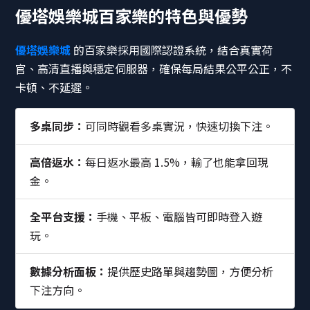
優塔娛樂城百家樂的特色與優勢
優塔娛樂城
的百家樂採用國際認證系統，結合真實荷
官、高清直播與穩定伺服器，確保每局結果公平公正，不
卡頓、不延遲。
多桌同步：
可同時觀看多桌實況，快速切換下注。
高倍返水：
每日返水最高 1.5%，輸了也能拿回現
金。
全平台支援：
手機、平板、電腦皆可即時登入遊
玩。
數據分析面板：
提供歷史路單與趨勢圖，方便分析
下注方向。