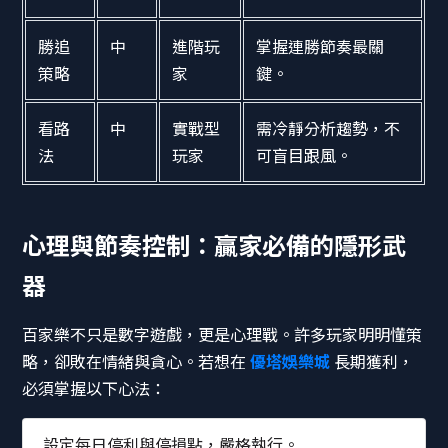
勝追
中
進階玩
掌握連勝節奏最關
策略
家
鍵。
看路
中
實戰型
需冷靜分析趨勢，不
法
玩家
可盲目跟風。
心理與節奏控制：贏家必備的隱形武
器
百家樂不只是數字遊戲，更是心理戰。許多玩家明明懂策
略，卻敗在情緒與貪心。若想在
優塔娛樂城
長期獲利，
必須掌握以下心法：
設定每日停利與停損點，嚴格執行。