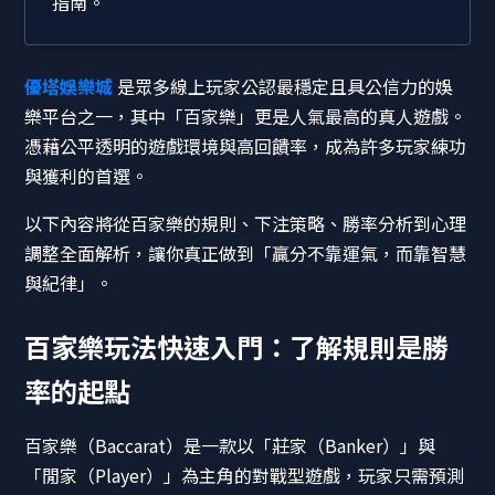
指南。
優塔娛樂城
是眾多線上玩家公認最穩定且具公信力的娛
樂平台之一，其中「百家樂」更是人氣最高的真人遊戲。
憑藉公平透明的遊戲環境與高回饋率，成為許多玩家練功
與獲利的首選。
以下內容將從百家樂的規則、下注策略、勝率分析到心理
調整全面解析，讓你真正做到「贏分不靠運氣，而靠智慧
與紀律」。
百家樂玩法快速入門：了解規則是勝
率的起點
百家樂（Baccarat）是一款以「莊家（Banker）」與
「閒家（Player）」為主角的對戰型遊戲，玩家只需預測