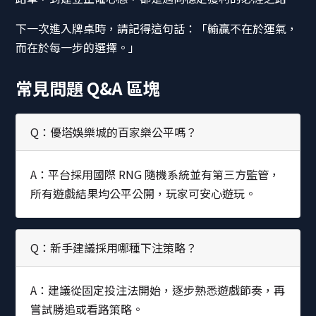
下一次進入牌桌時，請記得這句話：「輸贏不在於運氣，
而在於每一步的選擇。」
常見問題 Q&A 區塊
Q：優塔娛樂城的百家樂公平嗎？
A：平台採用國際 RNG 隨機系統並有第三方監管，
所有遊戲結果均公平公開，玩家可安心遊玩。
Q：新手建議採用哪種下注策略？
A：建議從固定投注法開始，逐步熟悉遊戲節奏，再
嘗試勝追或看路策略。