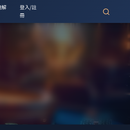
題解
登入/註
冊