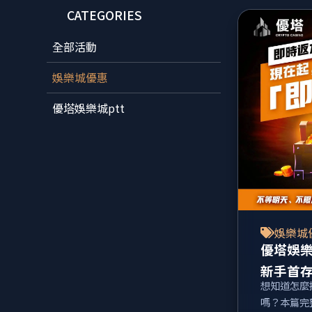
CATEGORIES
全部活動
娛樂城優惠
優塔娛樂城ptt
娛樂城
優塔娛
新手首
想知道怎麼
員回饋
嗎？本篇完